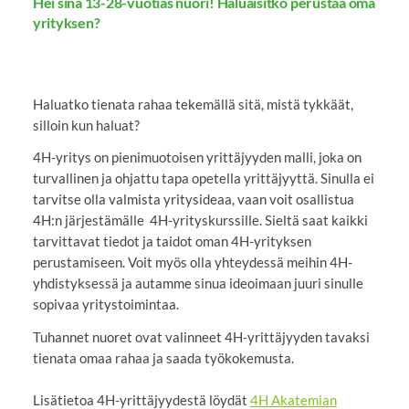
Hei sinä 13-28-vuotias nuori! Haluaisitko perustaa oma
yrityksen?
Haluatko tienata rahaa tekemällä sitä, mistä tykkäät,
silloin kun haluat?
4H-yritys on pienimuotoisen yrittäjyyden malli, joka on
turvallinen ja ohjattu tapa opetella yrittäjyyttä. Sinulla ei
tarvitse olla valmista yritysideaa, vaan voit osallistua
4H:n järjestämälle 4H-yrityskurssille. Sieltä saat kaikki
tarvittavat tiedot ja taidot oman 4H-yrityksen
perustamiseen. Voit myös olla yhteydessä meihin 4H-
yhdistyksessä ja autamme sinua ideoimaan juuri sinulle
sopivaa yritystoimintaa.
Tuhannet nuoret ovat valinneet 4H-yrittäjyyden tavaksi
tienata omaa rahaa ja saada työkokemusta.
Lisätietoa 4H-yrittäjyydestä löydät
4H Akatemian